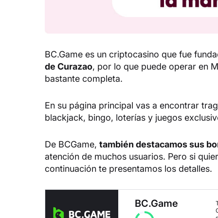
BC.Game
es un criptocasino que fue funda
de Curazao
, por lo que puede operar en M
bastante completa.
En su página principal vas a encontrar tr
blackjack, bingo, loterías y juegos exclus
De BCGame,
también destacamos sus bon
atención de muchos usuarios. Pero si quier
continuación te presentamos los detalles.
BC.Game