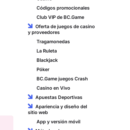
Códigos promocionales
Club VIP de BC.Game
Oferta de juegos de casino
y proveedores
Tragamonedas
La Ruleta
Blackjack
Póker
BC.Game juegos Crash
Casino en Vivo
Apuestas Deportivas
Apariencia y diseño del
sitio web
App y versión móvil