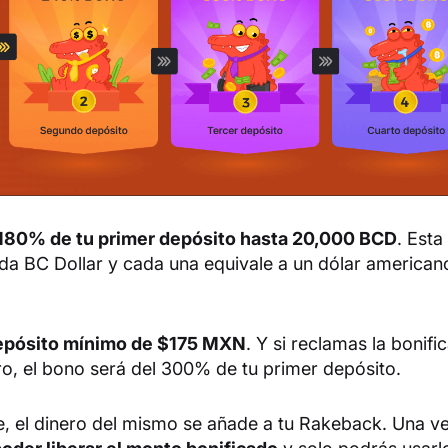
180% de tu primer depósito hasta 20,000 BCD
. Esta
da BC Dollar y cada una equivale a un dólar americano
epósito mínimo de $175 MXN
. Y si reclamas la bonifi
tro, el bono será del 300% de tu primer depósito.
, el dinero del mismo se añade a tu Rakeback. Una vez