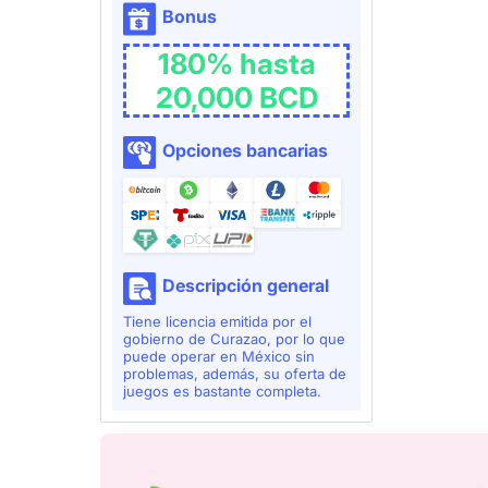
Bonus
180% hasta
20,000 BCD
Opciones bancarias
Descripción general
Tiene licencia emitida por el
gobierno de Curazao, por lo que
puede operar en México sin
problemas, además, su oferta de
juegos es bastante completa.