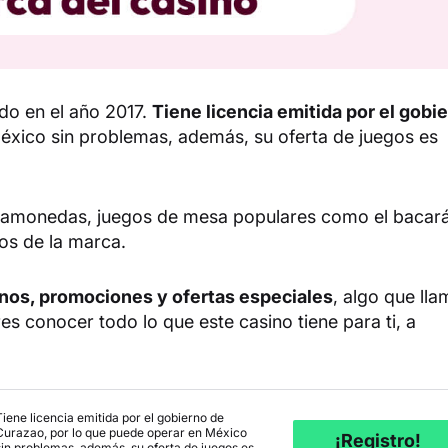
do en el año 2017.
Tiene licencia emitida por el gobi
éxico sin problemas, además, su oferta de juegos es
agamonedas, juegos de mesa populares como el bacará
ivos de la marca.
os, promociones y ofertas especiales
, algo que lla
es conocer todo lo que este casino tiene para ti, a
Tiene licencia emitida por el gobierno de
Curazao, por lo que puede operar en México
¡Registro!
sin problemas, además, su oferta de juegos es