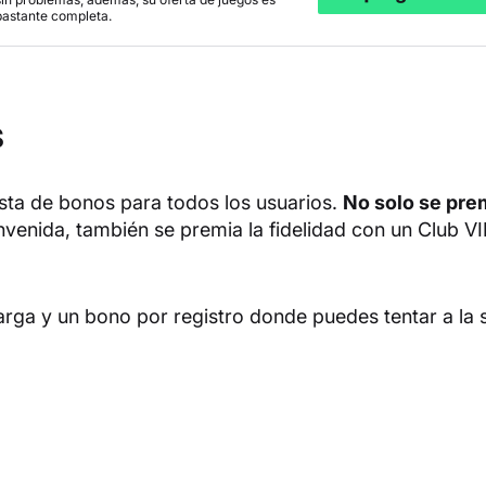
bastante completa.
s
ta de bonos para todos los usuarios.
No solo se pre
venida, también se premia la fidelidad con un Club V
ga y un bono por registro donde puedes tentar a la 