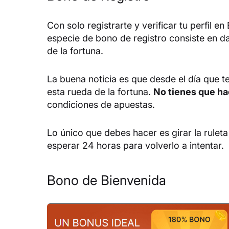
Con solo registrarte y verificar tu perfil en
especie de bono de registro consiste en d
de la fortuna.
La buena noticia es que desde el día que te
esta rueda de la fortuna.
No tienes que ha
condiciones de apuestas.
Lo único que debes hacer es girar la rule
esperar 24 horas para volverlo a intentar.
Bono de Bienvenida