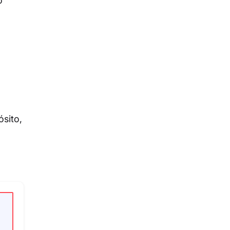
o
ósito,