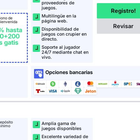
proveedores de
juegos.
Registro!
Multilingüe en la
Bono de
página web.
ienvenida
Revisar
% hasta
Disponibilidad de
juegos con crupier en
0+200
directo.
s gatis
Soporte al jugador
24/7 mediante chat en
vivo.
Opciones bancarias
epósito
Amplia gama de
ínimo
juegos disponibles
Excelente variedad de