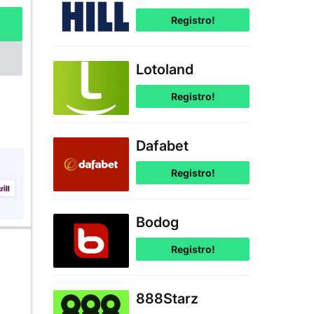
Registro!
Lotoland
Registro!
Dafabet
Registro!
Bodog
Registro!
888Starz