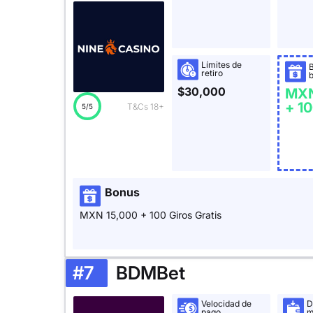
Límites de
retiro
b
$30,000
MXN
+ 1
T&Cs 18+
5/5
Bonus
MXN 15,000 + 100 Giros Gratis
#7
BDMBet
Velocidad de
D
pago
m