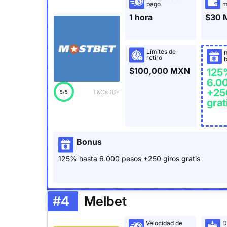
pago
m
1 hora
$30 
Límites de
retiro
$100,000 MXN
125
6.0
+25
T&Cs 18+
5/5
grat
Bonus
125% hasta 6.000 pesos +250 giros gratis
#4
Melbet
Velocidad de
D