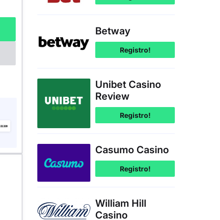
Betway
Registro!
Unibet Casino
Review
Registro!
Casumo Casino
Registro!
William Hill
Casino