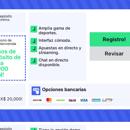
epósito
ínimo
Amplia gama de
deportes.
Registro!
Interfaz cómoda.
Bono de
bienvenida
Apuestas en directo y
nos de
streaming.
Revisar
ósito de
Chat en directo
ta
disponible.
000
N!
Opciones bancarias
 MX$ 20,000!
epósito
Tiene la opción demo