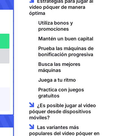
Estrategias para jugar al
video póquer de manera
óptima
Utiliza bonos y
promociones
Mantén un buen capital
Prueba las máquinas de
bonificación progresiva
Busca las mejores
máquinas
Juega a tu ritmo
Practica con juegos
gratuitos
¿Es posible jugar al video
póquer desde dispositivos
móviles?
Las variantes más
populares del video póquer en