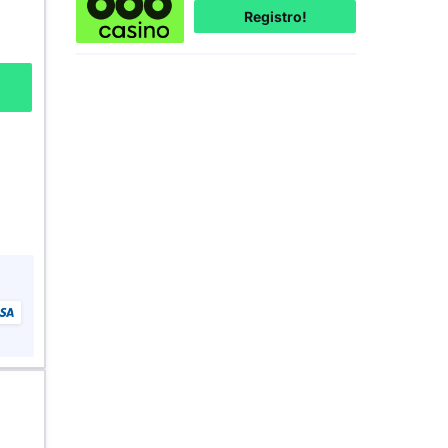
Registro!