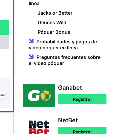
línea
Jacks or Better
Deuces Wild
Póquer Bonus
Probabilidades y pagos de
video póquer en línea
Preguntas frecuentes sobre
el video póquer
Ganabet
Registro!
NetBet
Registro!