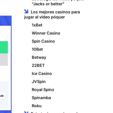
“Jacks or better”
Los mejores casinos para
jugar al video póquer
1xBet
Winner Casino
Spin Casino
10Bet
Betway
22BET
Ice Casino
JVSpin
Royal Spinz
Spinamba
Roku