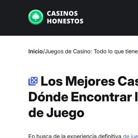
Inicio
/
Juegos de Casino: Todo lo que tien
Los Mejores Cas
Dónde Encontrar l
de Juego
En busca de la experiencia definitiva
de ju