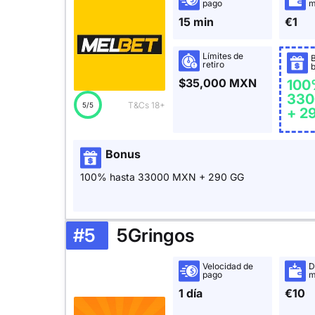
pago
m
15 min
€1
Límites de
retiro
b
$35,000 MXN
100
330
T&Cs 18+
5/5
+ 2
Bonus
100% hasta 33000 MXN + 290 GG
#5
5Gringos
Velocidad de
D
pago
m
1 día
€10