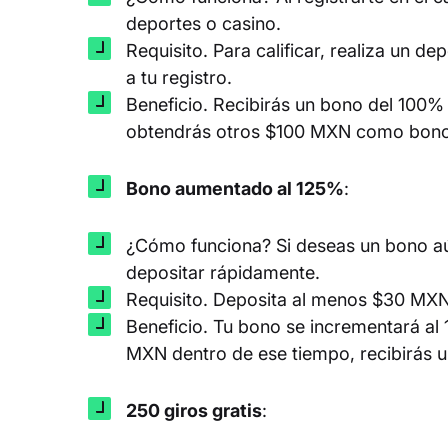
deportes o casino.
Requisito
. Para calificar, realiza un 
a tu registro.
Beneficio
. Recibirás un bono del 100%
obtendrás otros $100 MXN como bono
Bono aumentado al 125%
:
¿Cómo funciona?
Si deseas un bono aú
depositar rápidamente.
Requisito
. Deposita al menos $30 MXN 
Beneficio
. Tu bono se incrementará al 
MXN dentro de ese tiempo, recibirás
250 giros gratis
: