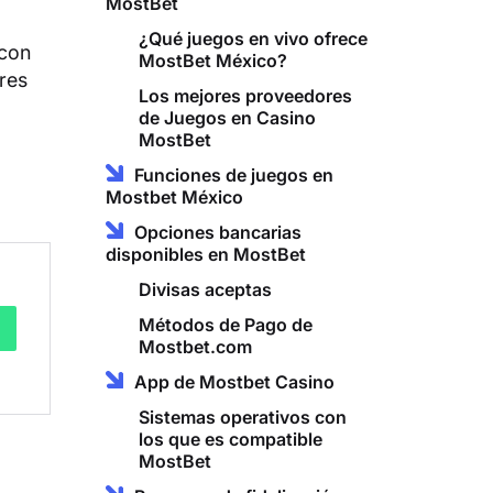
MostBet
¿Qué juegos en vivo ofrece
 con
MostBet México?
eres
Los mejores proveedores
de Juegos en Casino
MostBet
Funciones de juegos en
Mostbet México
Opciones bancarias
disponibles en MostBet
Divisas aceptas
Métodos de Pago de
Mostbet.com
App de Mostbet Casino
Sistemas operativos con
los que es compatible
MostBet