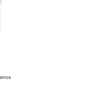
chamos