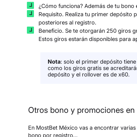
¿Cómo funciona?
Además de tu bono en
Requisito
. Realiza tu primer depósito
posteriores al registro.
Beneficio
. Se te otorgarán 250 giros gra
Estos giros estarán disponibles para a
Nota
: solo el primer depósito tien
como los giros gratis se acreditará
depósito y el rollover es de x60.
Otros bono y promociones en
En MostBet México vas a encontrar varias 
bono por registro…