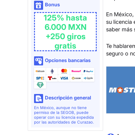
Bonus
En México,
125% hasta
su licencia
6.000 MXN
saber más s
+250 giros
gratis
Te hablarem
seguro o no
Opciones bancarias
Descripción general
En México, aunque no tiene
permiso de la SEGOB, puede
operar con su licencia expedida
por las autoridades de Curazao.