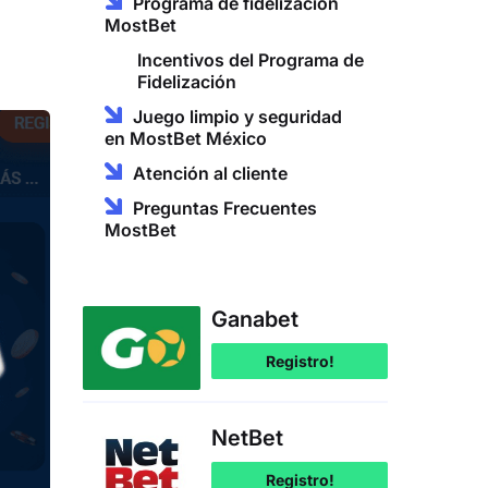
Programa de fidelización
MostBet
Incentivos del Programa de
Fidelización
Juego limpio y seguridad
en MostBet México
Atención al cliente
Preguntas Frecuentes
MostBet
Ganabet
Registro!
NetBet
Registro!