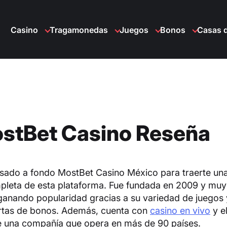
Casino
Tragamonedas
Juegos
Bonos
Casas 
stBet Casino Reseña
sado a fondo
MostBet Casino México
para traerte un
pleta de esta plataforma. Fue fundada en 2009 y muy
ganando popularidad gracias a su variedad de juegos 
rtas de bonos. Además, cuenta con
casino en vivo
y e
e una compañía que opera en más de 90 países.