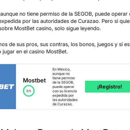
 aunque no tiene permiso de la SEGOB,
puede operar
 expedida por las autoridades de Curazao
. Pero si qui
obre MostBet casino, solo sigue leyendo.
os de sus pros, sus contras, los bonos, juegos y si es
 jugar en el casino MostBet.
En México,
aunque no
tiene permiso
Mostbet
de la SEGOB,
¡Registro!
puede operar
con su licencia
5/5
expedida por
las autoridades
de Curazao.