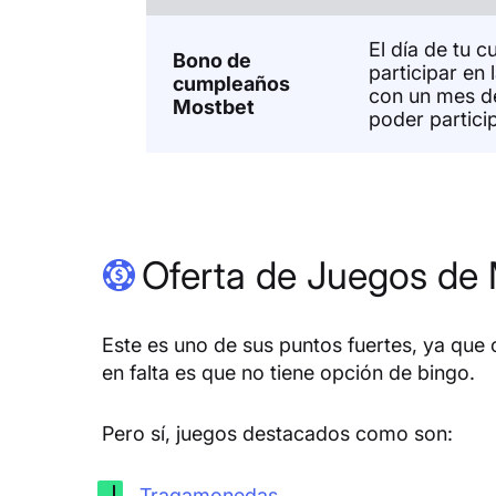
El día de tu c
Bono de
participar en
cumpleaños
con un mes de
Mostbet
poder particip
Oferta de Juegos de
Este es uno de sus puntos fuertes, ya que
en falta es que no tiene opción de bingo.
Pero sí, juegos destacados como son:
Tragamonedas
.