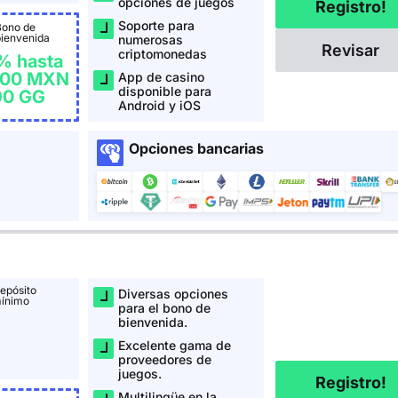
opciones de juegos
Registro!
Soporte para
Bono de
ienvenida
numerosas
Revisar
criptomonedas
% hasta
00 MXN
App de casino
disponible para
90 GG
Android y iOS
Opciones bancarias
epósito
Diversas opciones
ínimo
para el bono de
bienvenida.
Excelente gama de
proveedores de
juegos.
Registro!
Multilingüe en la