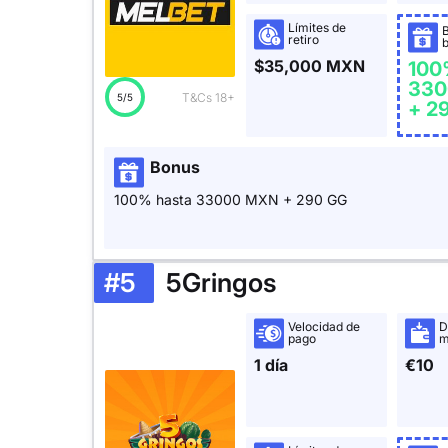
Límites de
retiro
b
$35,000 MXN
100
330
T&Cs 18+
5/5
+ 2
Bonus
100% hasta 33000 MXN + 290 GG
#5
5Gringos
Velocidad de
D
pago
m
1 día
€10