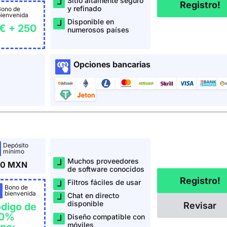
Sitio altamente seguro
Registro!
y refinado
Bono de
ienvenida
Disponible en
€ + 250
numerosos países
Opciones bancarias
Depósito
mínimo
Muchos proveedores
00 MXN
de software conocidos
Registro!
Filtros fáciles de usar
Bono de
bienvenida
Chat en directo
disponible
Revisar
digo de
00%
Diseño compatible con
móviles