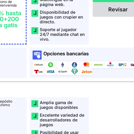
Bono de
página web.
ienvenida
Revisar
% hasta
Disponibilidad de
juegos con crupier en
0+200
directo.
s gatis
Soporte al jugador
24/7 mediante chat en
vivo.
Opciones bancarias
epósito
Amplia gama de
ínimo
juegos disponibles
Excelente variedad de
desarrolladores de
juegos
Posibilidad de usar