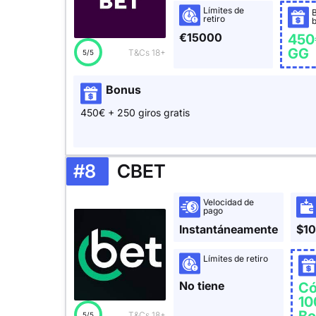
Límites de
retiro
b
€15000
450
GG
T&Cs 18+
5/5
Bonus
450€ + 250 giros gratis
#8
CBET
Velocidad de
pago
Instantáneamente
$1
Límites de retiro
No tiene
Có
1
T&Cs 18+
5/5