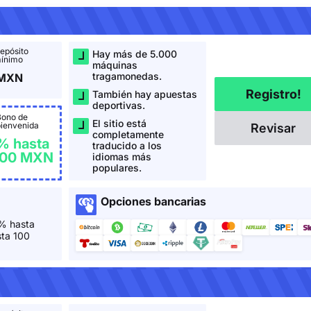
epósito
Hay más de 5.000
ínimo
máquinas
tragamonedas.
 MXN
Registro!
También hay apuestas
deportivas.
Bono de
El sitio está
bienvenida
Revisar
completamente
% hasta
traducido a los
000 MXN
idiomas más
populares.
Opciones bancarias
 % hasta
ta 100