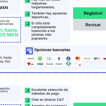
ínimo
máquinas
tragamonedas.
 MXN
Registro!
También hay apuestas
deportivas.
Bono de
El sitio está
bienvenida
Revisar
completamente
% hasta
traducido a los
000 MXN
idiomas más
populares.
Opciones bancarias
 % hasta
ta 100
epósito
Excelente selección de
ínimo
métodos de pago
Chat en directo 24/7
Agentes de asistencia