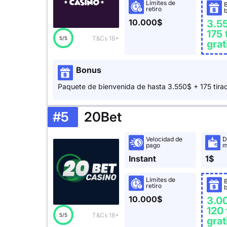
Límites de
retiro
b
10.000$
3.5
175 
T&Cs 18+
5/5
grat
Bonus
Paquete de bienvenida de hasta 3.550$ + 175 tirad
#5
20Bet
Velocidad de
D
pago
m
Instant
1$
Límites de
retiro
b
10.000$
3.0
120 
T&Cs 18+
5/5
grat