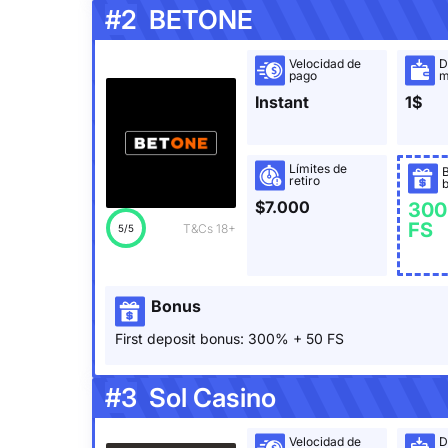
#2
BETONE
Velocidad de
D
pago
m
Instant
1$
Límites de
retiro
$7.000
300
FS
T&Cs 18+
5/5
Bonus
First deposit bonus: 300% + 50 FS
#3
Sol Casino
Velocidad de
D