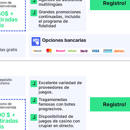
Registro!
Bono de
multilingües
ienvenida
Grandes promociones
50$ +
continuadas, incluido
tiradas
el programa de
is
fidelidad
Opciones bancarias
as gratis
epósito
Excelente variedad de
ínimo
proveedores de
juegos.
Tragamonedas
Registro!
Bono de
famosas con botes
ienvenida
progresivos.
00 $ +
Disponibilidad de
tiradas
juegos de casino con
is
crupier en directo.