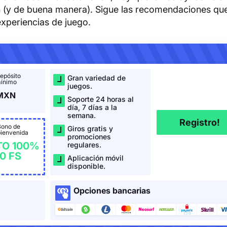
an (y de buena manera). Sigue las recomendaciones que
experiencias de juego.
epósito
Gran variedad de
ínimo
juegos.
MXN
Soporte 24 horas al
día, 7 días a la
semana.
Registro!
Bono de
Giros gratis y
bienvenida
promociones
TO 100%
regulares.
00 FS
Aplicación móvil
disponible.
Opciones bancarias