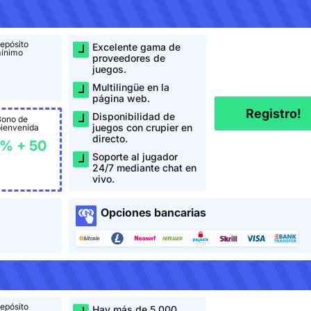
epósito
Excelente gama de
ínimo
proveedores de
juegos.
Multilingüe en la
página web.
Registro!
Disponibilidad de
Bono de
juegos con crupier en
bienvenida
directo.
% + 50
Soporte al jugador
24/7 mediante chat en
vivo.
Opciones bancarias
epósito
Hay más de 5.000