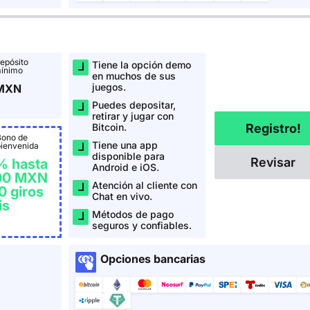
epósito
Tiene la opción demo
ínimo
en muchos de sus
juegos.
MXN
Puedes depositar,
retirar y jugar con
Bitcoin.
Registro!
Bono de
Tiene una app
ienvenida
disponible para
Revisar
% hasta
Android e iOS.
00 MXN
Atención al cliente con
0 giros
Chat en vivo.
is
Métodos de pago
seguros y confiables.
Opciones bancarias