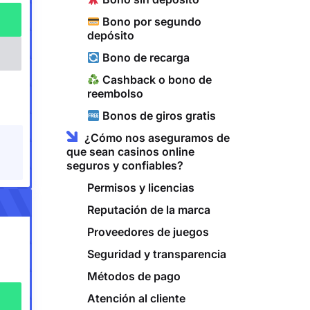
Bono por segundo
depósito
Bono de recarga
Cashback o bono de
reembolso
Bonos de giros gratis
¿Cómo nos aseguramos de
que sean casinos online
seguros y confiables?
Permisos y licencias
Reputación de la marca
Proveedores de juegos
Seguridad y transparencia
Métodos de pago
Atención al cliente