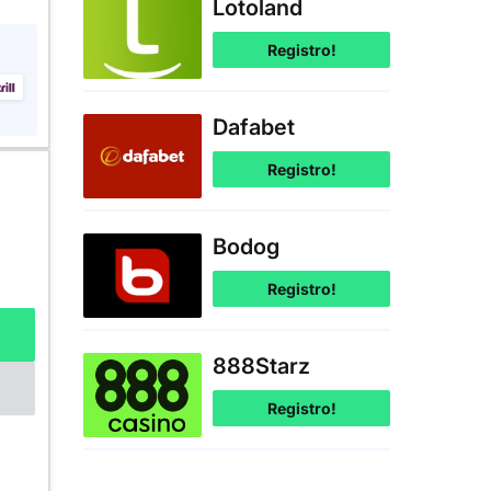
Lotoland
Registro!
Dafabet
Registro!
Bodog
Registro!
888Starz
Registro!