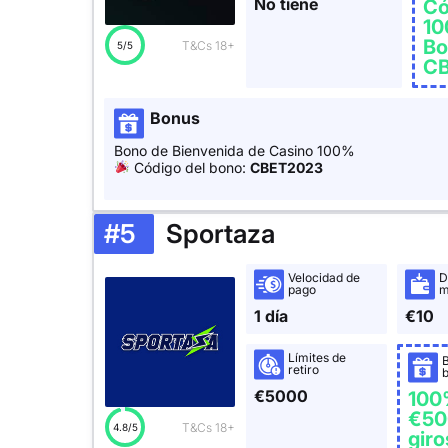
No tiene
Có
1
Bo
T&Cs 18+
5/5
C
Bonus
Bono de Bienvenida de Casino 100%
Código del bono:
CBET2023
#5
Sportaza
Velocidad de
D
pago
m
1 día
€10
Límites de
retiro
b
€5000
100
€50
T&Cs 18+
4.8/5
giro