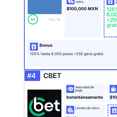
retiro
$100,000 MXN
125
6.0
+25
T&Cs 18+
5/5
grat
Bonus
125% hasta 6.000 pesos +250 giros gratis
#4
CBET
Velocidad de
pago
Instantáneamente
$1
Límites de retiro