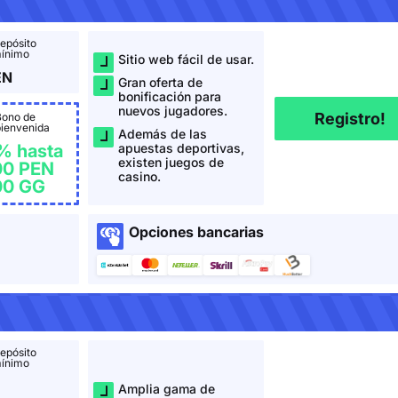
epósito
ínimo
Sitio web fácil de usar.
EN
Gran oferta de
bonificación para
nuevos jugadores.
Registro!
Bono de
bienvenida
Además de las
% hasta
apuestas deportivas,
existen juegos de
00 PEN
casino.
00 GG
Opciones bancarias
epósito
ínimo
Amplia gama de