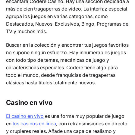
encantará
Codere Casino.
Hay una sección dedicada a
más de cien tragaperras de vídeo. La interfaz especial
agrupa los juegos en varias categorías, como
Destacados, Nuevos, Exclusivos, Bingo, Programas de
TV y muchos más.
Buscar en la colección y encontrar tus juegos favoritos
no supone ningún esfuerzo. Hay innumerables juegos
con todo tipo de temas, mecánicas de juego y
características especiales.
Codere
tiene algo para
todo el mundo, desde franquicias de tragaperras
clásicas hasta títulos totalmente nuevos.
Casino en vivo
El casino en vivo
es una forma muy popular de juego
en
los casinos en línea
, con retransmisiones en directo
y crupieres reales. Añade una capa de realismo y