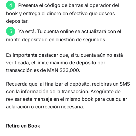
Presenta el código de barras al operador del
book y entrega el dinero en efectivo que deseas
depositar.
Ya está. Tu cuenta online se actualizará con el
monto depositado en cuestión de segundos.
Es importante destacar que, si tu cuenta aún no está
verificada, el límite máximo de depósito por
transacción es de MXN $23,000.
Recuerda que, al finalizar el depósito, recibirás un SMS
con la información de la transacción. Asegúrate de
revisar este mensaje en el mismo book para cualquier
aclaración o corrección necesaria.
Retiro en Book