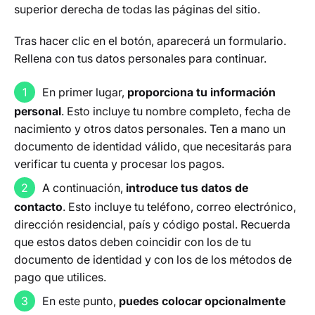
superior derecha de todas las páginas del sitio.
Tras hacer clic en el botón, aparecerá un formulario.
Rellena con tus datos personales para continuar.
En primer lugar,
proporciona tu información
personal
. Esto incluye tu nombre completo, fecha de
nacimiento y otros datos personales. Ten a mano un
documento de identidad válido, que necesitarás para
verificar tu cuenta y procesar los pagos.
A continuación,
introduce tus datos de
contacto
. Esto incluye tu teléfono, correo electrónico,
dirección residencial, país y código postal. Recuerda
que estos datos deben coincidir con los de tu
documento de identidad y con los de los métodos de
pago que utilices.
En este punto,
puedes colocar opcionalmente