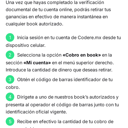
Una vez que hayas completado la verificación
documental de tu cuenta online, podrás retirar tus
ganancias en efectivo de manera instantánea en
cualquier book autorizado.
Inicia sesión en tu cuenta de
Codere
.mx desde tu
dispositivo celular.
Selecciona la opción
«Cobro en book»
en la
sección
«Mi cuenta»
en el menú superior derecho.
Introduce la cantidad de dinero que deseas retirar.
Obtén el código de barras identificador de tu
cobro.
Dirígete a uno de nuestros book’s autorizados y
presenta al operador el código de barras junto con tu
identificación oficial vigente.
Recibe en efectivo la cantidad de tu cobro de