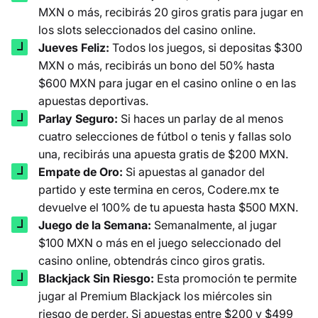
MXN o más, recibirás 20 giros gratis para jugar en
los slots seleccionados del
casino online
.
Jueves Feliz:
Todos los juegos, si depositas $300
MXN o más, recibirás un bono del 50% hasta
$600 MXN para jugar en el
casino online
o en las
apuestas deportivas.
Parlay Seguro:
Si haces un parlay de al menos
cuatro selecciones de fútbol o tenis y fallas solo
una, recibirás una apuesta gratis de $200 MXN.
Empate de Oro:
Si apuestas al ganador del
partido y este termina en ceros,
Codere
.mx te
devuelve el 100% de tu apuesta hasta $500 MXN.
Juego de la Semana:
Semanalmente, al jugar
$100 MXN o más en el juego seleccionado del
casino online
, obtendrás cinco giros gratis.
Blackjack Sin Riesgo:
Esta promoción te permite
jugar al Premium Blackjack los miércoles sin
riesgo de perder. Si apuestas entre $200 y $499