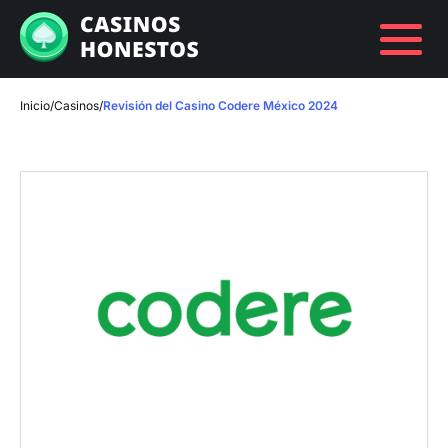
Inicio
/
Casinos
/
Revisión del Casino Codere México 2024