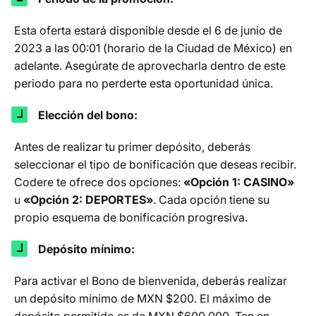
Esta oferta estará disponible desde el 6 de junio de
2023 a las 00:01 (horario de la Ciudad de México) en
adelante. Asegúrate de aprovecharla dentro de este
periodo para no perderte esta oportunidad única.
Elección del bono:
Antes de realizar tu primer depósito, deberás
seleccionar el tipo de bonificación que deseas recibir.
Codere
te ofrece dos opciones:
«Opción 1: CASINO»
u
«Opción 2: DEPORTES»
. Cada opción tiene su
propio esquema de bonificación progresiva.
Depósito mínimo:
Para activar el Bono de bienvenida, deberás realizar
un depósito mínimo de MXN $200. El máximo de