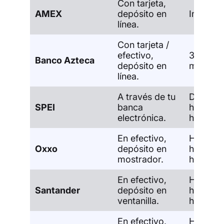
Con tarjeta,
AMEX
depósito en
Inmedia
línea.
Con tarjeta /
efectivo,
30
Banco Azteca
depósito en
minutos
línea.
A través de tu
De 1 a 4
SPEI
banca
horas
electrónica.
hábiles
En efectivo,
Hasta 7
Oxxo
depósito en
horas
mostrador.
hábiles
En efectivo,
Hasta 2
Santander
depósito en
horas
ventanilla.
hábiles
En efectivo,
Hasta 2