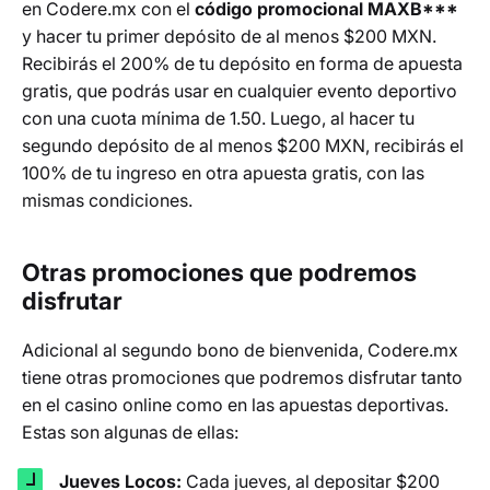
en
Codere
.mx con el
código promocional MAXB***
y hacer tu primer depósito de al menos $200 MXN.
Recibirás el 200% de tu depósito en forma de apuesta
gratis, que podrás usar en cualquier evento deportivo
con una cuota mínima de 1.50. Luego, al hacer tu
segundo depósito de al menos $200 MXN, recibirás el
100% de tu ingreso en otra apuesta gratis, con las
mismas condiciones.
Otras promociones que podremos
disfrutar
Adicional al segundo bono de bienvenida,
Codere
.mx
tiene otras promociones que podremos disfrutar tanto
en el
casino online
como en las apuestas deportivas.
Estas son algunas de ellas:
Jueves Locos:
Cada jueves, al depositar $200