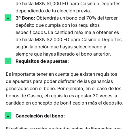
de hasta MXN $1,000 FD para Casino o Deportes,
dependiendo de tu elección previa.
3º Bono:
Obtendrás un bono del 70% del tercer
depósito que cumpla con los requisitos
especificados. La cantidad máxima a obtener es
de hasta MXN $2,000 FD para Casino o Deportes,
según la opción que hayas seleccionado y
siempre que hayas liberado el bono anterior.
Requisitos de apuestas:
Es importante tener en cuenta que existen requisitos
de apuestas para poder disfrutar de las ganancias
generadas con el bono. Por ejemplo, en el caso de los
bonos de Casino, el requisito es apostar 30 veces la
cantidad en concepto de bonificación más el depósito.
Cancelación del bono:
Si solicitas un retiro de fondos antes de liberar los tres