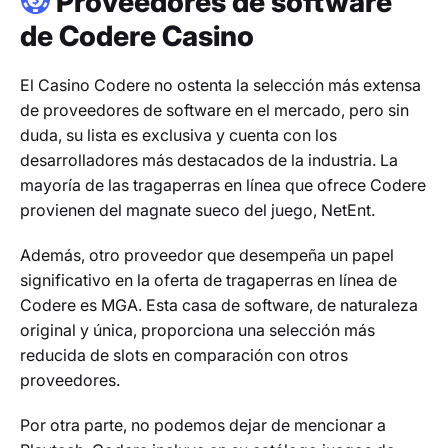
Proveedores de software
de Codere Casino
El Casino
Codere
no ostenta la selección más extensa
de proveedores de software en el mercado, pero sin
duda, su lista es exclusiva y cuenta con los
desarrolladores más destacados de la industria. La
mayoría de las tragaperras en línea que ofrece Codere
provienen del magnate sueco del juego, NetEnt.
Además, otro proveedor que desempeña un papel
significativo en la oferta de tragaperras en línea de
Codere
es MGA. Esta casa de software, de naturaleza
original y única, proporciona una selección más
reducida de slots en comparación con otros
proveedores.
Por otra parte, no podemos dejar de mencionar a