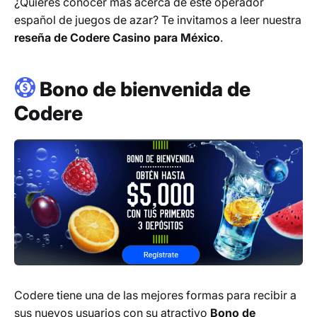
¿Quieres conocer más acerca de este operador
español de juegos de azar? Te invitamos a leer nuestra
reseña de Codere Casino para México
.
Bono de bienvenida de
Codere
Codere
tiene una de las mejores formas para recibir a
sus nuevos usuarios con su atractivo
Bono de