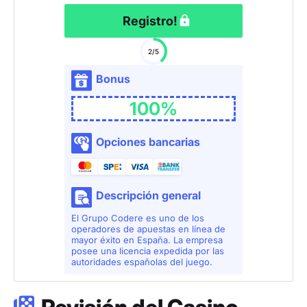
Registro!
2/5
Bonus
100%
Opciones bancarias
Descripción general
El Grupo Codere es uno de los
operadores de apuestas en línea de
mayor éxito en España. La empresa
posee una licencia expedida por las
autoridades españolas del juego.