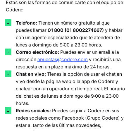
Estas son las formas de comunicarte con el equipo de
Codere
:
Teléfono:
Tienen un número gratuito al que
puedes llamar
01 800 (01 8002274667)
y hablar
con un agente especializado que te atenderá de
lunes a domingo de 9:00 a 23:00 horas.
Correo electrónico:
Puedes enviar un email a la
dirección
apuestas@codere.com
y recibirás una
respuesta en un plazo máximo de 24 horas.
Chat en vivo:
Tienes la opción de usar el chat en
vivo desde la página web o la app de
Codere
y
chatear con un operador en tiempo real. El horario
del chat es de lunes a domingo de 9:00 a 23:00
horas.
Redes sociales:
Puedes seguir a
Codere
en sus
redes sociales como Facebook (Grupo
Codere
) y
estar al tanto de las últimas novedades,