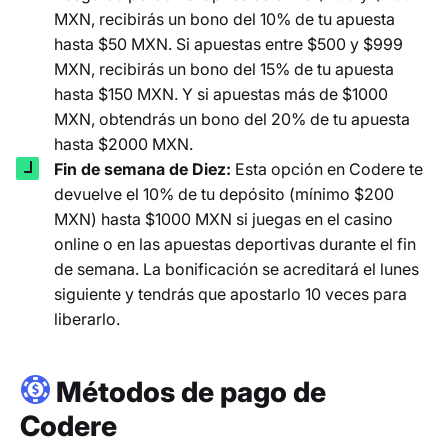
MXN, recibirás un bono del 10% de tu apuesta
hasta $50 MXN. Si apuestas entre $500 y $999
MXN, recibirás un bono del 15% de tu apuesta
hasta $150 MXN. Y si apuestas más de $1000
MXN, obtendrás un bono del 20% de tu apuesta
hasta $2000 MXN.
Fin de semana de Diez:
Esta opción en
Codere
te
devuelve el 10% de tu depósito (mínimo $200
MXN) hasta $1000 MXN si juegas en el
casino
online
o en las apuestas deportivas durante el fin
de semana. La bonificación se acreditará el lunes
siguiente y tendrás que apostarlo 10 veces para
liberarlo.
Métodos de pago de
Codere