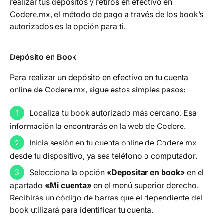
realizar tus depósitos y retiros en efectivo en
Codere
.mx, el método de pago a través de los book’s
autorizados es la opción para ti.
Depósito en Book
Para realizar un depósito en efectivo en tu cuenta
online de
Codere
.mx, sigue estos simples pasos:
Localiza tu book autorizado más cercano. Esa
información la encontrarás en la web de
Codere
.
Inicia sesión en tu cuenta online de
Codere
.mx
desde tu dispositivo, ya sea teléfono o computador.
Selecciona la opción
«Depositar en book»
en el
apartado
«Mi cuenta»
en el menú superior derecho.
Recibirás un código de barras que el dependiente del
book utilizará para identificar tu cuenta.