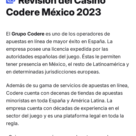
Revisión del Casino
Codere México 2023
El
Grupo Codere
es uno de los operadores de
apuestas en línea de mayor éxito en España. La
empresa posee una licencia expedida por las
autoridades españolas del juego. Éstas le permiten
tener presencia en México, el resto de Latinoamérica y
en determinadas jurisdicciones europeas.
Además de su gama de servicios de apuestas en línea,
Codere cuenta con decenas de tiendas de apuestas
minoristas en toda España y América Latina. La
empresa cuenta con décadas de experiencia en el
sector del juego y es una plataforma legal en toda la
regla.