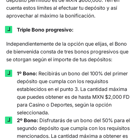
depósito permitido es de MXN $600,000. Ten en
cuenta estos límites al efectuar tu depósito y así
aprovechar al máximo la bonificación.
Triple Bono progresivo:
Independientemente de la opción que elijas, el Bono
de bienvenida consta de tres bonos progresivos que
se otorgan según el importe de tus depósitos:
1º Bono:
Recibirás un bono del 100% del primer
depósito que cumpla con los requisitos
establecidos en el punto 3. La cantidad máxima
que puedes obtener es de hasta MXN $2,000 FD
para Casino o Deportes, según la opción
seleccionada.
2º Bono:
Disfrutarás de un bono del 50% para el
segundo depósito que cumpla con los requisitos
mencionados. La cantidad máxima a obtener es